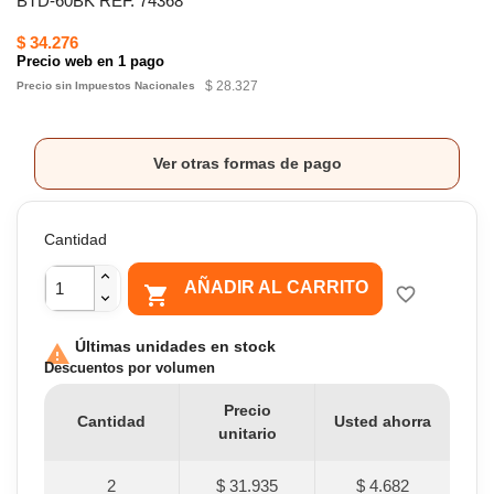
BTD-60BK REF. 74368
$ 34.276
Precio web en 1 pago
$ 28.327
Precio sin Impuestos Nacionales
Ver otras formas de pago
Cantidad
AÑADIR AL CARRITO

favorite_border
Últimas unidades en stock

Descuentos por volumen
Precio
Cantidad
Usted ahorra
unitario
2
$ 31.935
$ 4.682