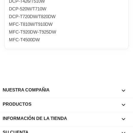
DCP-T426/T510W
DCP-520W/T710W
DCP-T720DW/T820DW
MFC-T810W/T910DW
MFC-T920DW-T925DW
MFC-T4500DW

NUESTRA COMPAÑIA

PRODUCTOS
keyboard_arrow_down
INFORMACIÓN DE LA TIENDA
SU CUENTA