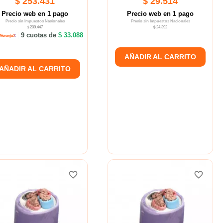
$ 253.431
$ 29.514
Precio web en 1 pago
Precio web en 1 pago
Precio sin Impuestos Nacionales
Precio sin Impuestos Nacionales
$ 209.447
$ 24.392
9 cuotas de
$ 33.088
AÑADIR AL CARRITO
AÑADIR AL CARRITO
favorite_border
favorite_border
favorite_border
favorite_border
favorite_border
favorite_border