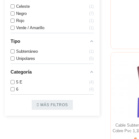
Celeste
1
Negro
7
Rojo
1
Verde / Amarillo
1
Tipo
Subterráneo
1
Unipolares
5
Categoría
5 E
4
6
4
MÁS FILTROS
Cable Subt
Cobre Pvc 1,1