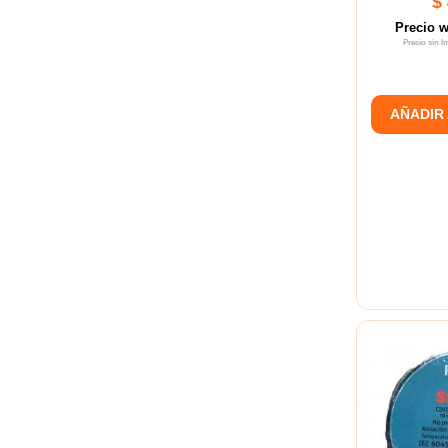
$
Precio 
Precio sin 
AÑADIR