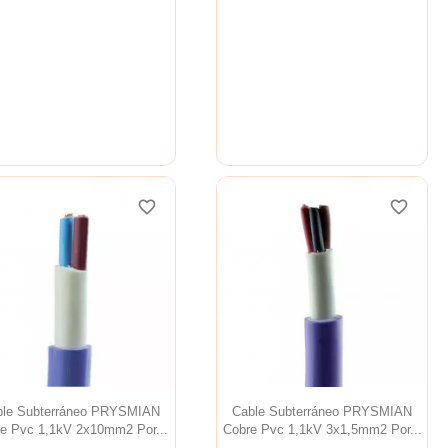
favorite_border
favorite_border
favorite_border
favorite_border
favorite_border
favorite_border
ble Subterráneo PRYSMIAN
Cable Subterráneo PRYSMIAN
e Pvc 1,1kV 2x10mm2 Por...
Cobre Pvc 1,1kV 3x1,5mm2 Por...