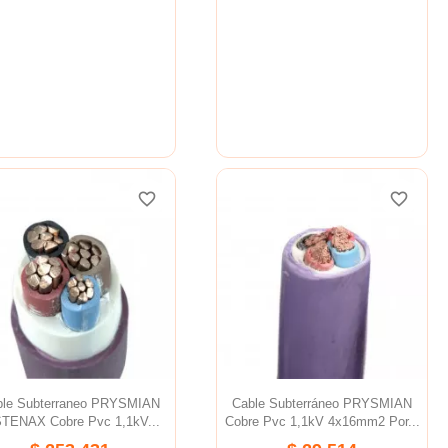
favorite_border
favorite_border
favorite_border
favorite_border
favorite_border
favorite_border
ble Subterraneo PRYSMIAN
Cable Subterráneo PRYSMIAN
TENAX Cobre Pvc 1,1kV...
Cobre Pvc 1,1kV 4x16mm2 Por...