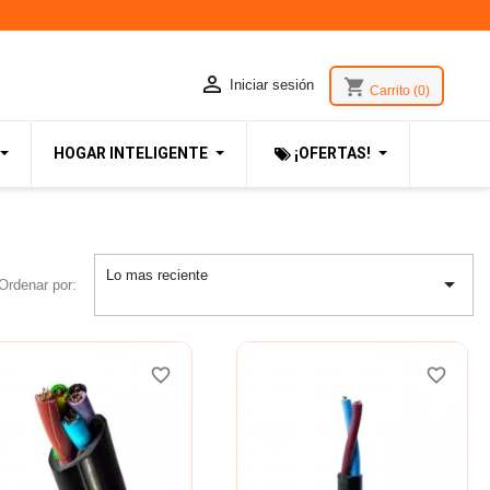

shopping_cart
Iniciar sesión
Carrito
(0)
HOGAR INTELIGENTE
¡OFERTAS!
Lo mas reciente

Ordenar por:
favorite_border
favorite_border
favorite_border
favorite_border
favorite_border
favorite_border