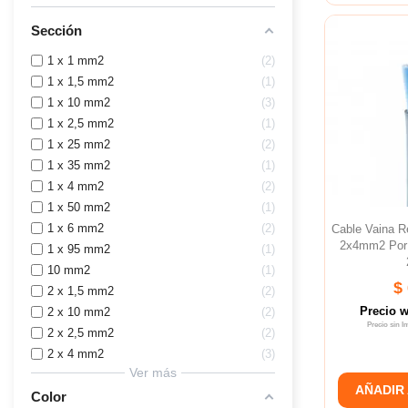
Sección
1 x 1 mm2
2
1 x 1,5 mm2
1
1 x 10 mm2
3
1 x 2,5 mm2
1
1 x 25 mm2
2
1 x 35 mm2
1
1 x 4 mm2
2
1 x 50 mm2
1
1 x 6 mm2
2
Cable Vaina 
2x4mm2 Por
1 x 95 mm2
1
10 mm2
1
$
2 x 1,5 mm2
2
Precio 
2 x 10 mm2
2
Precio sin 
2 x 2,5 mm2
2
2 x 4 mm2
3
Ver más
AÑADIR
Color