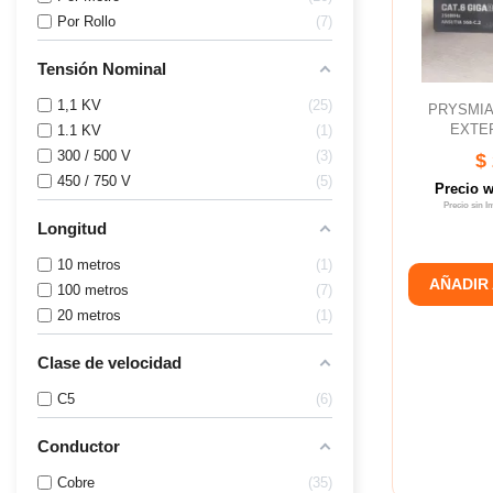
Por Rollo
7
Tensión Nominal
1,1 KV
25
PRYSMIA
EXTER
1.1 KV
1
300 / 500 V
3
$
450 / 750 V
5
Precio 
Precio sin 
Longitud
10 metros
1
AÑADIR
100 metros
7
20 metros
1
Clase de velocidad
C5
6
Conductor
Cobre
35