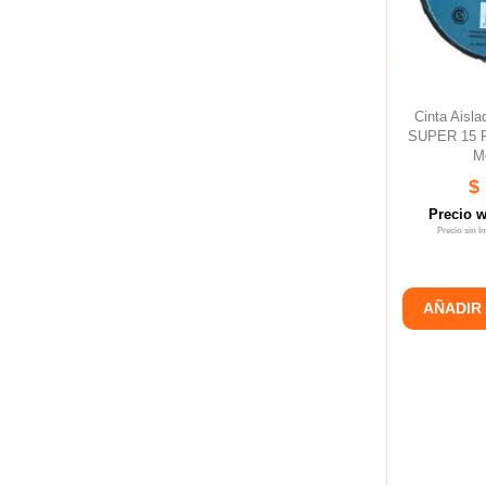
Cinta Ais
SUPER 15 P
Me
$
Precio 
Precio sin 
AÑADIR