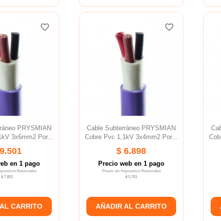
favorite_border
favorite_border
favorite_border
favorite_border
favorite_border
favorite_border
erráneo PRYSMIAN
Cable Subterráneo PRYSMIAN
Ca
1kV 3x6mm2 Por...
Cobre Pvc 1,1kV 3x4mm2 Por...
Cob
 9.501
$ 6.898
web en 1 pago
Precio web en 1 pago
Impuestos Nacionales
Precio sin Impuestos Nacionales
$ 7.852
$ 5.701
 AL CARRITO
AÑADIR AL CARRITO