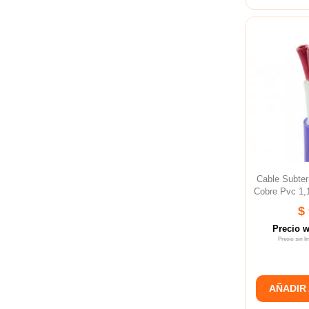
Cable Subt
Cobre Pvc 1,
$
Precio 
Precio sin 
AÑADIR