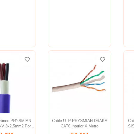
favorite_border
favorite_border
favorite_border
favorite_border
favorite_border
favorite_border
erráneo PRYSMIAN
Cable UTP PRYSMIAN DRAKA
Ca
kV 3x2,5mm2 Por...
CAT6 Interior X Metro
SIS