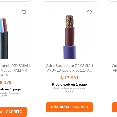
favorite_border
favorite_border
favorite_border
favorite_border
favorite_border
favorite_border
Redonda PRYSMIAN
Cable Subterráneo PRYSMIAN
Ca
 Metros IRAM NM
AFUMEX Cobre Xlpe 1,1kV...
AF
247-5
$ 17.931
 6.379
Precio web en 1 pago
web en 1 pago
Precio sin Impuestos Nacionales
$ 14.819
Impuestos Nacionales
$ 5.272
AÑADIR AL CARRITO
 AL CARRITO