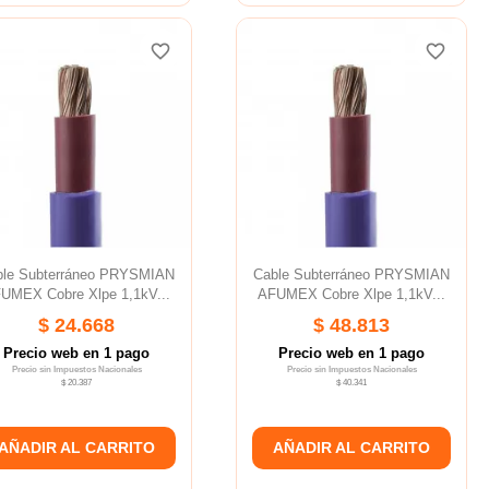
favorite_border
favorite_border
favorite_border
favorite_border
favorite_border
favorite_border
ble Subterráneo PRYSMIAN
Cable Subterráneo PRYSMIAN
UMEX Cobre Xlpe 1,1kV...
AFUMEX Cobre Xlpe 1,1kV...
$ 24.668
$ 48.813
Precio web en 1 pago
Precio web en 1 pago
Precio sin Impuestos Nacionales
Precio sin Impuestos Nacionales
$ 20.387
$ 40.341
AÑADIR AL CARRITO
AÑADIR AL CARRITO