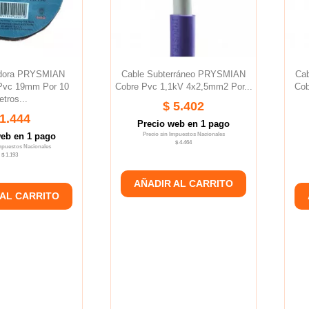
ladora PRYSMIAN
Cable Subterráneo PRYSMIAN
Ca
vc 19mm Por 10
Cobre Pvc 1,1kV 4x2,5mm2 Por...
Cob
tros...
$ 5.402
 1.444
Precio web en 1 pago
web en 1 pago
Precio sin Impuestos Nacionales
$ 4.464
Impuestos Nacionales
$ 1.193
AÑADIR AL CARRITO
 AL CARRITO