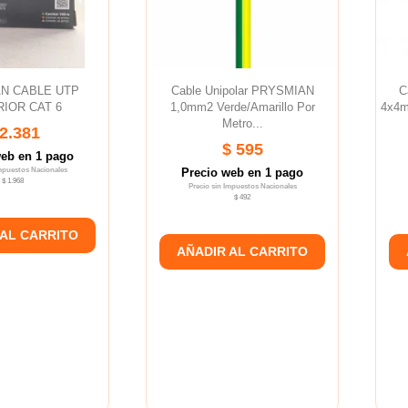
N CABLE UTP
Cable Unipolar PRYSMIAN
C
IOR CAT 6
1,0mm2 Verde/amarillo Por
4x4m
Metro...
 2.381
$ 595
web en 1 pago
Impuestos Nacionales
Precio web en 1 pago
$ 1.968
Precio sin Impuestos Nacionales
$ 492
 AL CARRITO
AÑADIR AL CARRITO