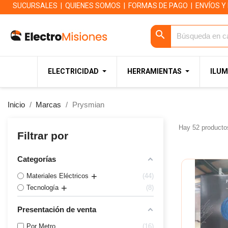
SUCURSALES
|
QUIENES SOMOS
|
FORMAS DE PAGO
|
ENVÍOS Y
search
ELECTRICIDAD
HERRAMIENTAS
ILUM
Inicio
Marcas
Prysmian
Hay 52 producto
Filtrar por
Categorías
Materiales Eléctricos
44
Tecnología
8
Presentación de venta
Por Metro
16