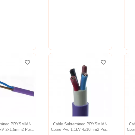
favorite_border
favorite_border
favorite_border
favorite_border
favorite_border
favorite_border
erráneo PRYSMIAN
Cable Subterráneo PRYSMIAN
Ca
kV 2x1,5mm2 Por...
Cobre Pvc 1,1kV 4x10mm2 Por...
Cobr