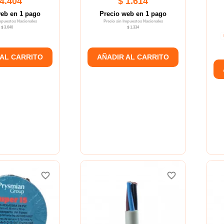
 4.404
$ 1.614
web en 1 pago
Precio web en 1 pago
Impuestos Nacionales
Precio sin Impuestos Nacionales
$ 3.640
$ 1.334
 AL CARRITO
AÑADIR AL CARRITO
favorite_border
favorite_border
favorite_border
favorite_border
favorite_border
favorite_border