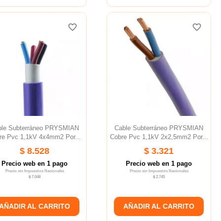
favorite_border
favorite_border
favorite_border
favorite_border
favorite_border
favorite_border
ble Subterráneo PRYSMIAN
Cable Subterráneo PRYSMIAN
re Pvc 1,1kV 4x4mm2 Por...
Cobre Pvc 1,1kV 2x2,5mm2 Por...
$ 8.528
$ 3.321
Precio web en 1 pago
Precio web en 1 pago
Precio sin Impuestos Nacionales
Precio sin Impuestos Nacionales
$ 7.048
$ 2.745
AÑADIR AL CARRITO
AÑADIR AL CARRITO