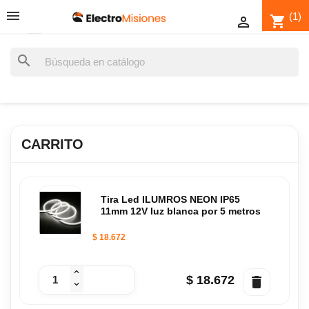
(1)
shopping_cart

search
CARRITO
Tira Led ILUMROS NEON IP65
11mm 12V luz blanca por 5 metros
$ 18.672
$ 18.672
delete