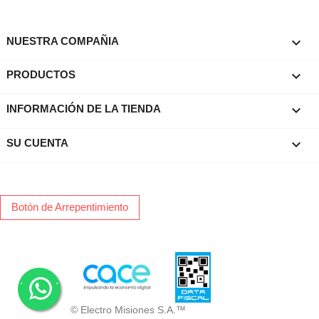

NUESTRA COMPAÑIA

PRODUCTOS
keyboard_arrow_down
INFORMACIÓN DE LA TIENDA

SU CUENTA
Botón de Arrepentimiento
.
.
© Electro Misiones S.A.™