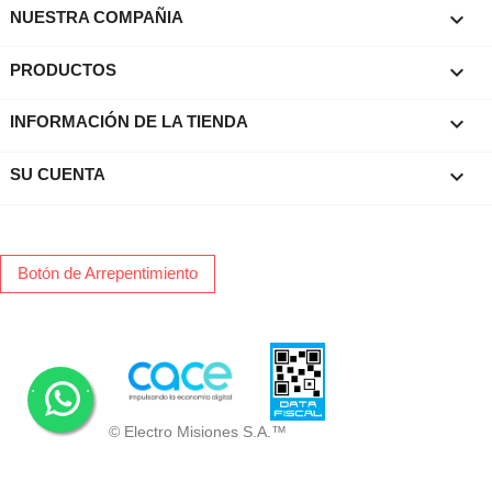

NUESTRA COMPAÑIA

PRODUCTOS
keyboard_arrow_down
INFORMACIÓN DE LA TIENDA

SU CUENTA
Botón de Arrepentimiento
.
.
© Electro Misiones S.A.™