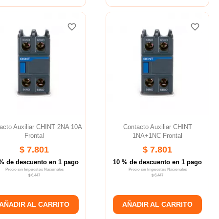
favorite_border
favorite_border
favorite_border
favorite_border
favorite_border
favorite_border
acto Auxiliar CHINT 2NA 10A
Contacto Auxiliar CHINT
Frontal
1NA+1NC Frontal
$ 7.801
$ 7.801
% de descuento en 1 pago
10 % de descuento en 1 pago
Precio sin Impuestos Nacionales
Precio sin Impuestos Nacionales
$ 6.447
$ 6.447
AÑADIR AL CARRITO
AÑADIR AL CARRITO