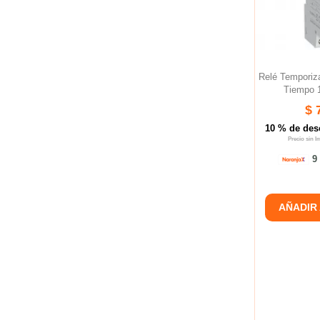
Relé Tempori
Tiempo 
$ 
10 % de des
Precio sin 
9 
AÑADIR