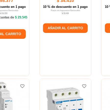
255.377
$ 34.410
cuento en 1 pago
10 % de descuento en 1 pago
10 
Impuestos Nacionales
Precio sin Impuestos Nacionales
$ 211.055
$ 28.438
cuotas de
$ 29.545
AÑADIR AL CARRITO
 AL CARRITO
favorite_border
favorite_border
favorite_border
favorite_border
favorite_border
favorite_border