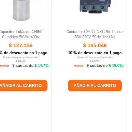
Capacitor Trifásico CHINT
Contactor CHINT NXC-85 Tripolar
Cilíndrico 5kVAr 400V
85A 220V 50Hz 1na+nc
$ 127.156
$ 165.049
% de descuento en 1 pago
10 % de descuento en 1 pago
Precio sin Impuestos Nacionales
Precio sin Impuestos Nacionales
$ 105.088
$ 136.404
9 cuotas de
$ 14.711
9 cuotas de
$ 19.095
AÑADIR AL CARRITO
AÑADIR AL CARRITO