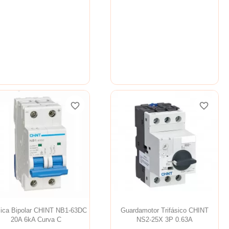
favorite_border
favorite_border
favorite_border
favorite_border
favorite_border
favorite_border
ica Bipolar CHINT NB1-63DC
Guardamotor Trifásico CHINT
20A 6kA Curva C
NS2-25X 3P 0.63A