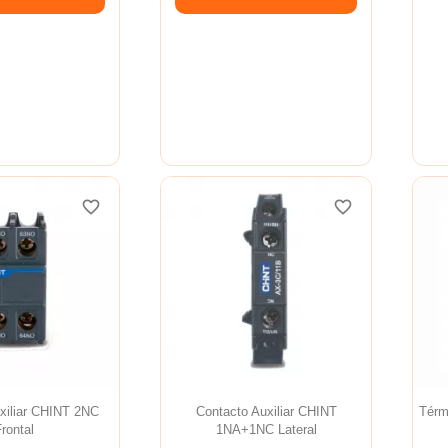
favorite_border
favorite_border
favorite_border
favorite_border
favorite_border
favorite_border
xiliar CHINT 2NC
Contacto Auxiliar CHINT
Térm
rontal
1NA+1NC Lateral