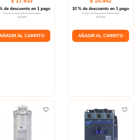
$ 17.932
$ 14.542
% de descuento en 1 pago
10 % de descuento en 1 pago
Precio sin Impuestos Nacionales
Precio sin Impuestos Nacionales
$ 14.820
$ 12.018
AÑADIR AL CARRITO
AÑADIR AL CARRITO
favorite_border
favorite_border
favorite_border
favorite_border
favorite_border
favorite_border