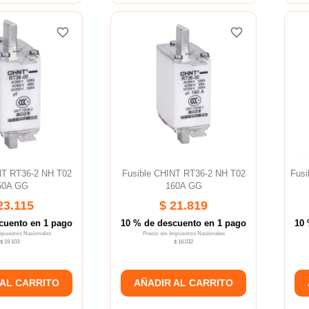
favorite_border
favorite_border
favorite_border
favorite_border
favorite_border
favorite_border
NT RT36-2 NH T02
Fusible CHINT RT36-2 NH T02
Fusi
50A GG
160A GG
23.115
$ 21.819
cuento en 1 pago
10 % de descuento en 1 pago
10 
Impuestos Nacionales
Precio sin Impuestos Nacionales
$ 19.103
$ 18.032
 AL CARRITO
AÑADIR AL CARRITO