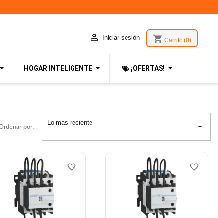

shopping_cart
Iniciar sesión
Carrito
(0)
HOGAR INTELIGENTE
¡OFERTAS!
Lo mas reciente

Ordenar por:
favorite_border
favorite_border
favorite_border
favorite_border
favorite_border
favorite_border