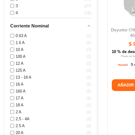
3
27
4
16
Corriente Nominal
Disyuntor CH
40
0.63 A
1
1.6 A
1
$ 
10 A
7
10 % de des
100 A
1
Precio sin 
12 A
2
9 
125 A
2
13 - 18 A
1
16 A
5
AÑADIR
160 A
5
17 A
1
18 A
1
2 A
1
2,5 - 4A
1
2.5 A
1
20 A
5