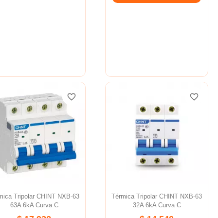
favorite_border
favorite_border
favorite_border
favorite_border
favorite_border
favorite_border
mica Tripolar CHINT NXB-63
Térmica Tripolar CHINT NXB-63
63A 6kA Curva C
32A 6kA Curva C