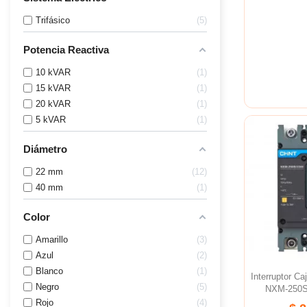
Trifásico
5
Potencia Reactiva
10 kVAR
1
15 kVAR
1
20 kVAR
1
5 kVAR
1
Diámetro
22 mm
12
40 mm
1
Color
Amarillo
3
Azul
2
Blanco
1
Interruptor C
Negro
5
NXM-250S/
Rojo
4