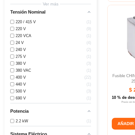
Ver más
Tensión Nominal
220 / 415 V
1
220 V
9
220 VCA
1
24 V
4
240 V
2
275 V
1
380 V
3
380 VAC
1
Fusible CHI
400 V
22
2
440 V
1
$ 
500 V
3
10 % de des
690 V
1
Precio sin 
Potencia
2.2 kW
1
AÑADIR
Sistema Eléctrico