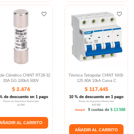
favorite_border
favorite_border
favorite_border
favorite_border
favorite_border
favorite_border
ble Cilindrico CHINT RT28-32
Térmica Tetrapolar CHINT NXB-
20A GG 100kA 500V
125 80A 10kA Curva C
$ 2.474
$ 117.445
% de descuento en 1 pago
10 % de descuento en 1 pago
Precio sin Impuestos Nacionales
Precio sin Impuestos Nacionales
$ 2.044
$ 97.062
9 cuotas de
$ 13.588
AÑADIR AL CARRITO
AÑADIR AL CARRITO