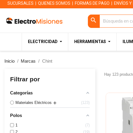
SUCURSALES
|
QUIENES SOMOS
|
FORMAS DE PAGO
|
ENVÍOS Y
search
ELECTRICIDAD
HERRAMIENTAS
ILUM
Inicio
Marcas
Chint
Hay 123 product
Filtrar por
Categorías
Materiales Eléctricos
123
Polos
1
7
2
19