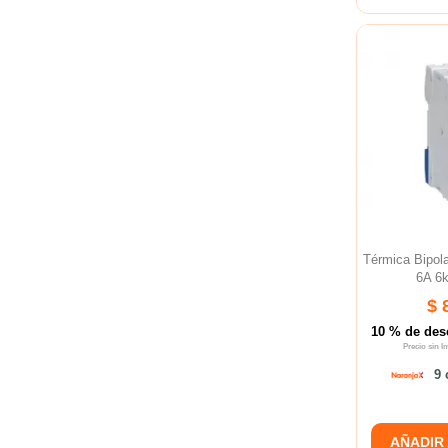
Térmica Bipo
6A 6
$ 
10 % de des
Precio sin 
9 
AÑADIR