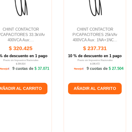
CHINT CONTACTOR
CHINT CONTACTOR
/CAPACITORES 33.3kVAr
P/CAPACITORES 25kVAr
400VCA Aux:...
400VCA Aux: 1NA+1NC...
$ 320.425
$ 237.731
% de descuento en 1 pago
10 % de descuento en 1 pago
Precio sin Impuestos Nacionales
Precio sin Impuestos Nacionales
$ 264.814
$ 196.472
9 cuotas de
$ 37.071
9 cuotas de
$ 27.504
AÑADIR AL CARRITO
AÑADIR AL CARRITO