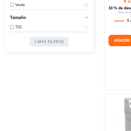
$ 
Verde
3
10 % de des
Precio sin 
Tamaño
9 
T02
1
AÑADIR
MÁS FILTROS