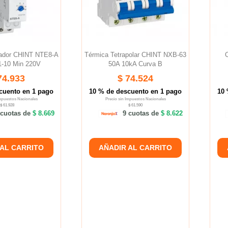
zador CHINT NTE8-A
Térmica Tetrapolar CHINT NXB-63
1-10 Min 220V
50A 10kA Curva B
74.933
$ 74.524
cuento en 1 pago
10 % de descuento en 1 pago
10 
Impuestos Nacionales
Precio sin Impuestos Nacionales
$ 61.928
$ 61.590
cuotas de
$ 8.669
9 cuotas de
$ 8.622
 AL CARRITO
AÑADIR AL CARRITO