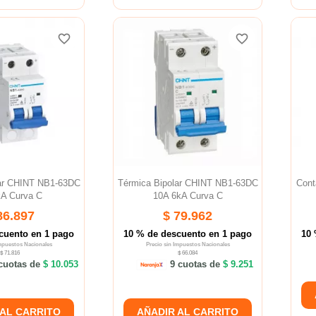
favorite_border
favorite_border
favorite_border
favorite_border
favorite_border
favorite_border
lar CHINT NB1-63DC
Térmica Bipolar CHINT NB1-63DC
Cont
kA Curva C
10A 6kA Curva C
86.897
$ 79.962
cuento en 1 pago
10 % de descuento en 1 pago
10 
Impuestos Nacionales
Precio sin Impuestos Nacionales
$ 71.816
$ 66.084
cuotas de
$ 10.053
9 cuotas de
$ 9.251
 AL CARRITO
AÑADIR AL CARRITO