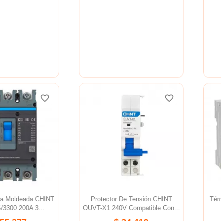
favorite_border
favorite_border
favorite_border
favorite_border
favorite_border
favorite_border
aja Moldeada CHINT
Protector De Tensión CHINT
Tér
3300 200A 3...
OUVT-X1 240V Compatible Con...