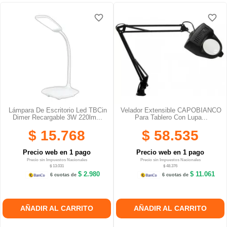
favorite_border
favorite_border
favorite_border
favorite_border
favorite_border
favorite_border
Lámpara De Escritorio Led TBCin
Velador Extensible CAPOBIANCO
Dimer Recargable 3W 220lm...
Para Tablero Con Lupa...
$ 15.768
$ 58.535
Precio web en 1 pago
Precio web en 1 pago
Precio sin Impuestos Nacionales
Precio sin Impuestos Nacionales
$ 13.031
$ 48.376
$ 2.980
$ 11.061
6 cuotas de
6 cuotas de
AÑADIR AL CARRITO
AÑADIR AL CARRITO