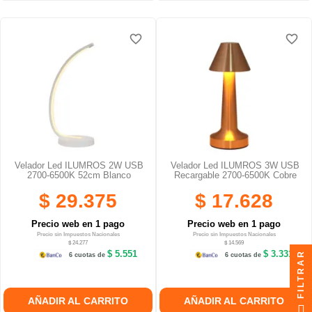
favorite_border
favorite_border
favorite_border
favorite_border
favorite_border
favorite_border
Velador Led ILUMROS 2W USB
Velador Led ILUMROS 3W USB
2700-6500K 52cm Blanco
Recargable 2700-6500K Cobre
$ 29.375
$ 17.628
Precio web en 1 pago
Precio web en 1 pago
Precio sin Impuestos Nacionales
Precio sin Impuestos Nacionales
$ 24.277
$ 14.569
$ 5.551
$ 3.331
FILTRAR
6 cuotas de
6 cuotas de
AÑADIR AL CARRITO
AÑADIR AL CARRITO