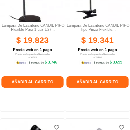
Lámpara De Escritorio CANDIL PIPO
Lámpara De Escritorio CANDIL PIPO
Flexible Para 1 Luz E27...
Tipo Pinza Flexible...
$ 19.823
$ 19.341
Precio web en 1 pago
Precio web en 1 pago
Precio sin Impuestos Nacionales
Precio sin Impuestos Nacionales
$ 16.383
$ 15.984
$ 3.746
$ 3.655
6 cuotas de
6 cuotas de
AÑADIR AL CARRITO
AÑADIR AL CARRITO
favorite_border
favorite_border
favorite_border
favorite_border
favorite_border
favorite_border