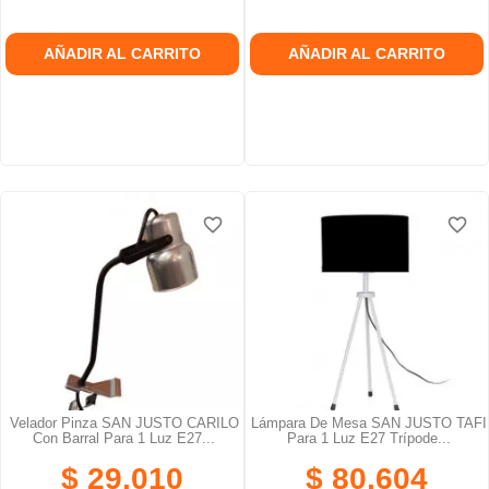
AÑADIR AL CARRITO
AÑADIR AL CARRITO
favorite_border
favorite_border
favorite_border
favorite_border
favorite_border
favorite_border
Velador Pinza SAN JUSTO CARILO
Lámpara De Mesa SAN JUSTO TAFI
Con Barral Para 1 Luz E27...
Para 1 Luz E27 Trípode...
$ 29.010
$ 80.604