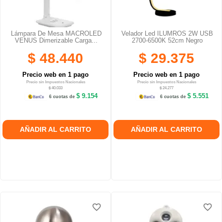
Lámpara De Mesa MACROLED
Velador Led ILUMROS 2W USB
VENUS Dimerizable Carga...
2700-6500K 52cm Negro
$ 48.440
$ 29.375
Precio web en 1 pago
Precio web en 1 pago
Precio sin Impuestos Nacionales
Precio sin Impuestos Nacionales
$ 40.033
$ 24.277
$ 9.154
$ 5.551
6 cuotas de
6 cuotas de
AÑADIR AL CARRITO
AÑADIR AL CARRITO
favorite_border
favorite_border
favorite_border
favorite_border
favorite_border
favorite_border