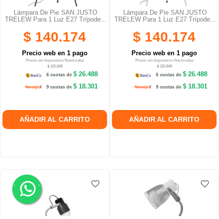
Lámpara De Pie SAN JUSTO
Lámpara De Pie SAN JUSTO
TRELEW Para 1 Luz E27 Trípode...
TRELEW Para 1 Luz E27 Trípode...
$ 140.174
$ 140.174
Precio web en 1 pago
Precio web en 1 pago
Precio sin Impuestos Nacionales
Precio sin Impuestos Nacionales
$ 115.846
$ 115.846
$ 26.488
$ 26.488
6 cuotas de
6 cuotas de
$ 18.301
$ 18.301
9 cuotas de
9 cuotas de
AÑADIR AL CARRITO
AÑADIR AL CARRITO
.
.
favorite_border
favorite_border