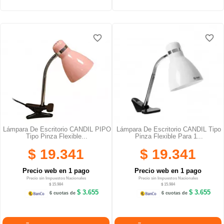
favorite_border
favorite_border
favorite_border
favorite_border
favorite_border
favorite_border
Lámpara De Escritorio CANDIL PIPO
Lámpara De Escritorio CANDIL Tipo
Tipo Pinza Flexible...
Pinza Flexible Para 1...
$ 19.341
$ 19.341
Precio web en 1 pago
Precio web en 1 pago
Precio sin Impuestos Nacionales
Precio sin Impuestos Nacionales
$ 15.984
$ 15.984
$ 3.655
$ 3.655
6 cuotas de
6 cuotas de