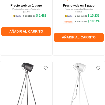
Precio web en 1 pago
Precio web en 1 pago
Precio sin Impuestos Nacionales
Precio sin Impuestos Nacionales
$ 23.975
$ 66.615
$ 5.482
$ 15.232
6 cuotas de
6 cuotas de
$ 10.524
9 cuotas de
AÑADIR AL CARRITO
AÑADIR AL CARRITO
favorite_border
favorite_border