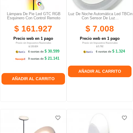
Lámpara De Pie Led GTC RGB
Luz De Noche Automática Led TBCin
Esquinero Con Control Remoto
Con Sensor De Luz...
$ 161.927
$ 7.008
Precio web en 1 pago
Precio web en 1 pago
Precio sin Impuestos Nacionales
Precio sin Impuestos Nacionales
$ 133.824
$ 5.792
$ 30.599
$ 1.324
6 cuotas de
6 cuotas de
$ 21.141
9 cuotas de
AÑADIR AL CARRITO
AÑADIR AL CARRITO
favorite_border
favorite_border
favorite_border
favorite_border
favorite_border
favorite_border