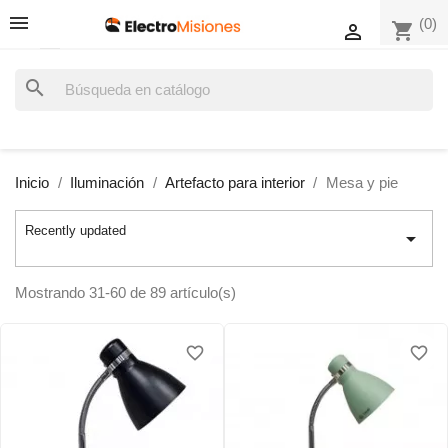
(0)
shopping_cart

search
Inicio
Iluminación
Artefacto para interior
Mesa y pie
Recently updated

Mostrando 31-60 de 89 artículo(s)
favorite_border
favorite_border
favorite_border
favorite_border
favorite_border
favorite_border