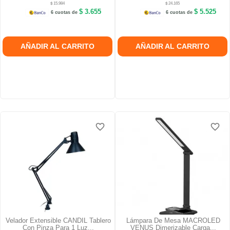
$ 15.984
$ 24.165
$ 3.655
$ 5.525
6 cuotas de
6 cuotas de
AÑADIR AL CARRITO
AÑADIR AL CARRITO
favorite_border
favorite_border
favorite_border
favorite_border
favorite_border
favorite_border
Velador Extensible CANDIL Tablero
Lámpara De Mesa MACROLED
Con Pinza Para 1 Luz...
VENUS Dimerizable Carga...