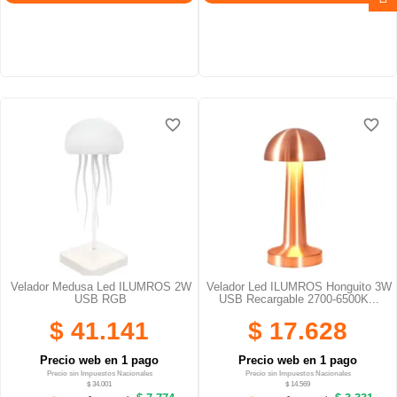
favorite_border
favorite_border
favorite_border
favorite_border
favorite_border
favorite_border
Velador Medusa Led ILUMROS 2W
Velador Led ILUMROS Honguito 3W
USB RGB
USB Recargable 2700-6500K...
$ 41.141
$ 17.628
Precio web en 1 pago
Precio web en 1 pago
Precio sin Impuestos Nacionales
Precio sin Impuestos Nacionales
$ 34.001
$ 14.569