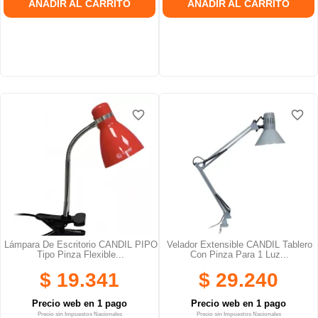
AÑADIR AL CARRITO
AÑADIR AL CARRITO
favorite_border
favorite_border
favorite_border
favorite_border
favorite_border
favorite_border
Lámpara De Escritorio CANDIL PIPO
Velador Extensible CANDIL Tablero
Tipo Pinza Flexible...
Con Pinza Para 1 Luz...
$ 19.341
$ 29.240
Precio web en 1 pago
Precio web en 1 pago
Precio sin Impuestos Nacionales
Precio sin Impuestos Nacionales