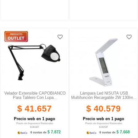
favorite_border
favorite_border
favorite_border
favorite_border
favorite_border
favorite_border
Velador Extensible CAPOBIANCO
Lámpara Led NISUTA USB
Para Tablero Con Lupa...
Multifunción Recargable 2W 130lm...
$ 41.657
$ 40.579
Precio web en 1 pago
Precio web en 1 pago
Precio sin Impuestos Nacionales
Precio sin Impuestos Nacionales
$ 34.427
$ 33.537
$ 7.872
$ 7.668
6 cuotas de
6 cuotas de