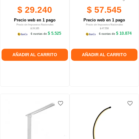
$ 29.240
$ 57.545
Precio web en 1 pago
Precio web en 1 pago
Precio sin Impuestos Nacionales
Precio sin Impuestos Nacionales
$ 24.165
$ 47.558
$ 5.525
$ 10.874
6 cuotas de
6 cuotas de
AÑADIR AL CARRITO
AÑADIR AL CARRITO
favorite_border
favorite_border
favorite_border
favorite_border
favorite_border
favorite_border