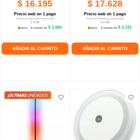
$ 16.195
$ 17.628
Precio web en 1 pago
Precio web en 1 pago
Precio sin Impuestos Nacionales
Precio sin Impuestos Nacionales
$ 13.385
$ 14.569
$ 3.060
$ 3.331
6 cuotas de
6 cuotas de
AÑADIR AL CARRITO
AÑADIR AL CARRITO
favorite_border
favorite_border
favorite_border
favorite_border
favorite_border
favorite_border