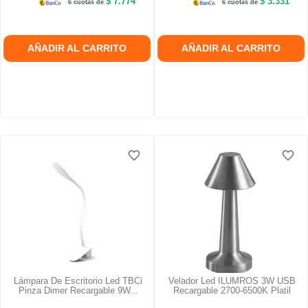
$ 7.774
$ 3.331
6 cuotas de
6 cuotas de
AÑADIR AL CARRITO
AÑADIR AL CARRITO
favorite_border
favorite_border
favorite_border
favorite_border
favorite_border
favorite_border
Lámpara De Escritorio Led TBCi
Velador Led ILUMROS 3W USB
Pinza Dimer Recargable 9W...
Recargable 2700-6500K Platil