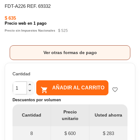
FDT-A226 REF. 69332
$ 635
Precio web en 1 pago
$ 525
Precio sin Impuestos Nacionales
Ver otras formas de pago
Cantidad
AÑADIR AL CARRITO

favorite_border
Descuentos por volumen
Precio
Cantidad
Usted ahorra
unitario
8
$ 600
$ 283