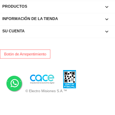

PRODUCTOS
keyboard_arrow_down
INFORMACIÓN DE LA TIENDA

SU CUENTA
Botón de Arrepentimiento
.
.
© Electro Misiones S.A.™