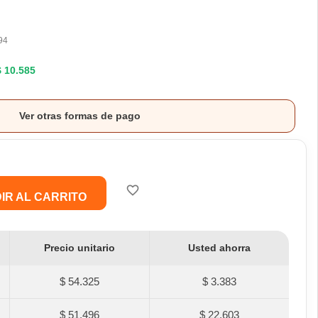
94
$ 10.585
Ver otras formas de pago
favorite_border
IR AL CARRITO
Precio unitario
Usted ahorra
$ 54.325
$ 3.383
$ 51.496
$ 22.603