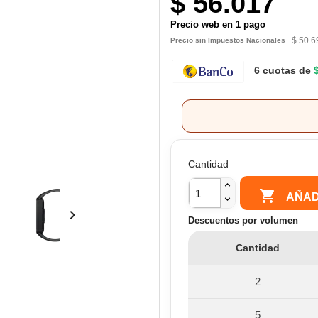
$ 56.017
Precio web en 1 pago
$ 50.6
Precio sin Impuestos Nacionales
6 cuotas de
Cantidad

AÑAD

Descuentos por volumen
Cantidad
2
5