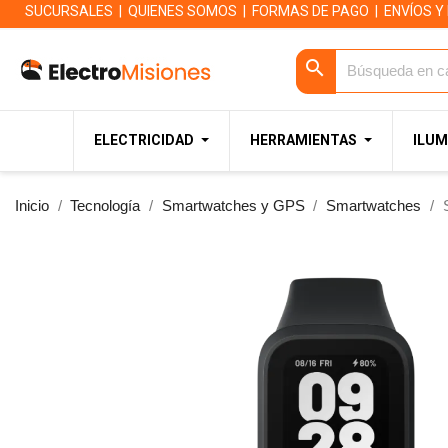
SUCURSALES
|
QUIENES SOMOS
|
FORMAS DE PAGO
|
ENVÍOS Y
search
ELECTRICIDAD
HERRAMIENTAS
ILUM
Inicio
Tecnología
Smartwatches y GPS
Smartwatches