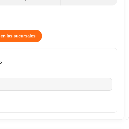
 en las sucursales
o