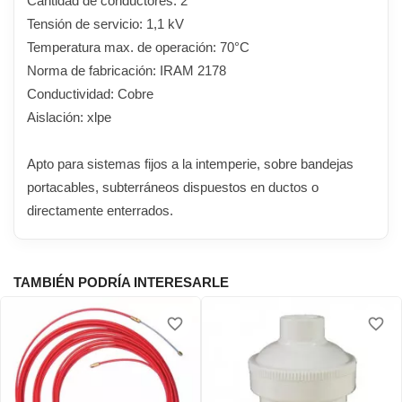
Cantidad de conductores: 2
Tensión de servicio: 1,1 kV
Temperatura max. de operación: 70°C
Norma de fabricación: IRAM 2178
Conductividad: Cobre
Aislación: xlpe
Apto para sistemas fijos a la intemperie, sobre bandejas
portacables, subterráneos dispuestos en ductos o
directamente enterrados.
TAMBIÉN PODRÍA INTERESARLE
favorite_border
favorite_border