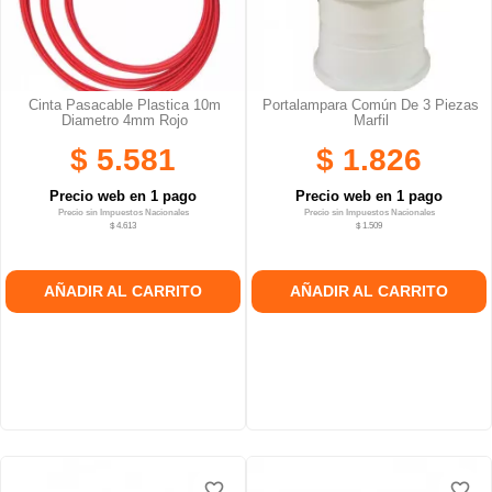
Cinta Pasacable Plastica 10m
Portalampara Común De 3 Piezas
Diametro 4mm Rojo
Marfil
$ 5.581
$ 1.826
Precio web en 1 pago
Precio web en 1 pago
Precio sin Impuestos Nacionales
Precio sin Impuestos Nacionales
$ 4.613
$ 1.509
AÑADIR AL CARRITO
AÑADIR AL CARRITO
favorite_border
favorite_border