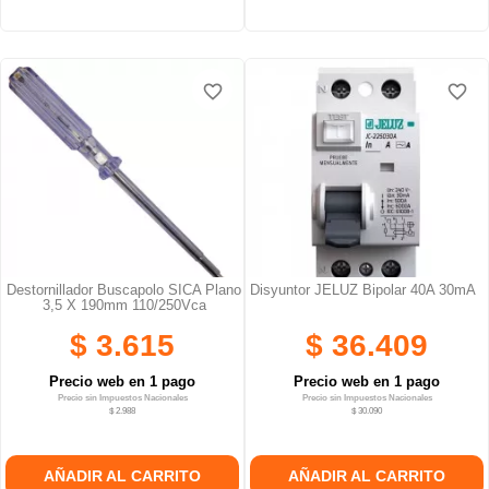
favorite_border
favorite_border
Destornillador Buscapolo SICA Plano
Disyuntor JELUZ Bipolar 40A 30mA
3,5 X 190mm 110/250Vca
$ 3.615
$ 36.409
Precio web en 1 pago
Precio web en 1 pago
Precio sin Impuestos Nacionales
Precio sin Impuestos Nacionales
$ 2.988
$ 30.090
AÑADIR AL CARRITO
AÑADIR AL CARRITO