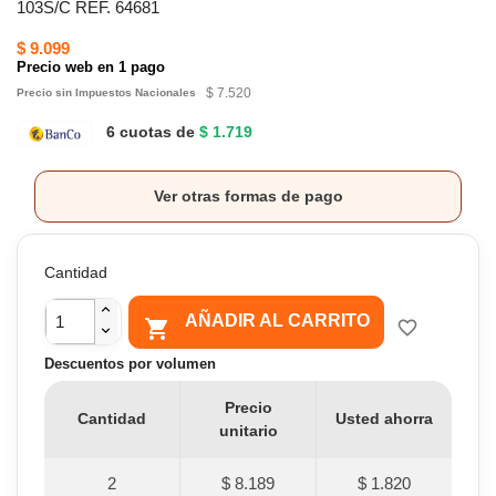
103S/C REF. 64681
$ 9.099
Precio web en 1 pago
$ 7.520
Precio sin Impuestos Nacionales
6 cuotas de
$ 1.719
Ver otras formas de pago
Cantidad
AÑADIR AL CARRITO

favorite_border
Descuentos por volumen
Precio
Cantidad
Usted ahorra
unitario
2
$ 8.189
$ 1.820