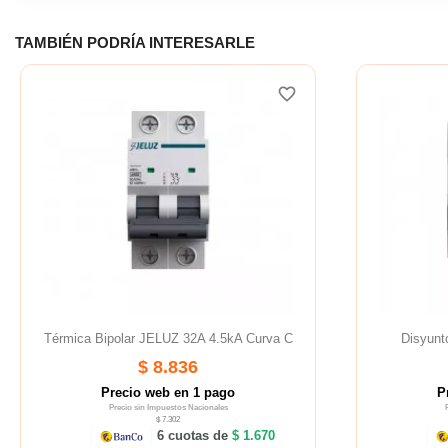
TAMBIÉN PODRÍA INTERESARLE
favorite_border
Térmica Bipolar JELUZ 32A 4.5kA Curva C
Disyunt
$ 8.836
Precio web en 1 pago
P
Precio sin Impuestos Nacionales
$ 7.302
6 cuotas de
$ 1.670