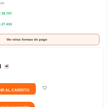
659
$ 39.707
$ 27.434
Ver otras formas de pago
Elegí
negro
un
color
favorite_border
IR AL CARRITO
 en las sucursales