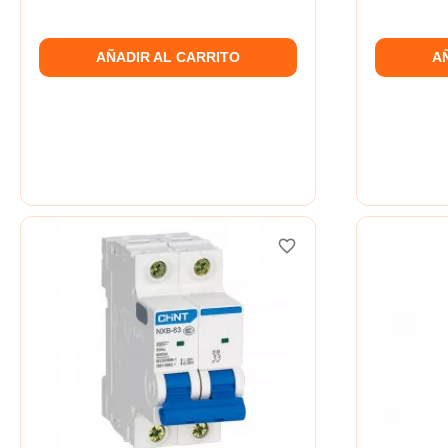
AÑADIR AL CARRITO
A
favorite_border