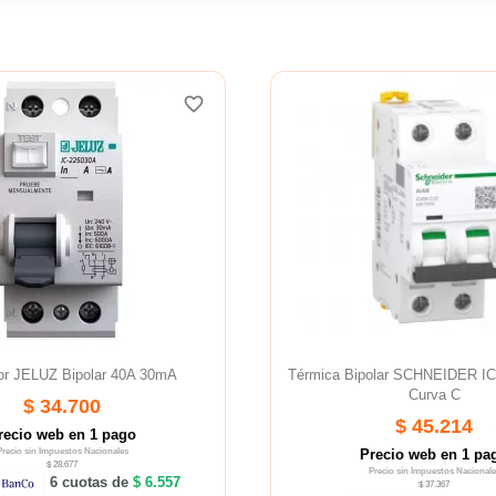
favorite_border
or JELUZ Bipolar 40A 30mA
Térmica Bipolar SCHNEIDER I
Curva C
$ 34.700
$ 45.214
recio web en 1 pago
Precio sin Impuestos Nacionales
Precio web en 1 pa
$ 28.677
Precio sin Impuestos Nacionale
6 cuotas de
$ 6.557
$ 37.367