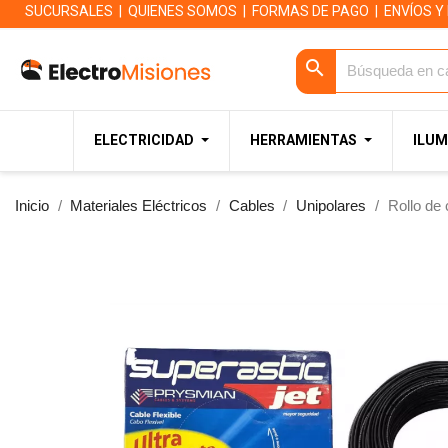
SUCURSALES
|
QUIENES SOMOS
|
FORMAS DE PAGO
|
ENVÍOS Y
search
ELECTRICIDAD
HERRAMIENTAS
ILUM
Inicio
Materiales Eléctricos
Cables
Unipolares
Rollo d