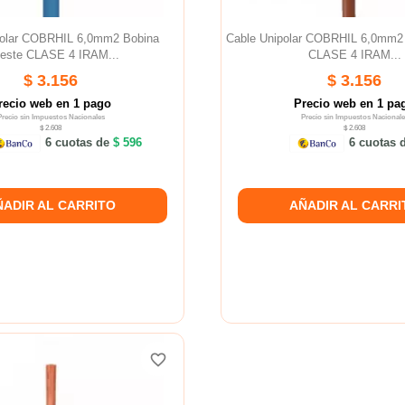
polar COBRHIL 6,0mm2 Bobina
Cable Unipolar COBRHIL 6,0mm2
leste CLASE 4 IRAM...
CLASE 4 IRAM...
$ 3.156
$ 3.156
recio web en 1 pago
Precio web en 1 pa
Precio sin Impuestos Nacionales
Precio sin Impuestos Nacionale
$ 2.608
$ 2.608
6 cuotas de
$ 596
6 cuotas 
ÑADIR AL CARRITO
AÑADIR AL CARRI
favorite_border