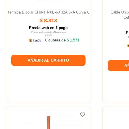
Termica Bipolar CHINT NXB-63 32A 6kA Curva C
Cable Uni
Ce
$ 8.313
Precio web en 1 pago
Precio sin Impuestos Nacionales
P
$ 6.870
6 cuotas de
$ 1.571
AÑADIR AL CARRITO
A
favorite_border