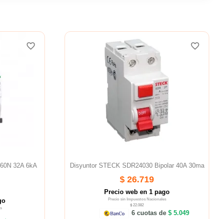
favorite_border
favorite_border
C60N 32A 6kA
Disyuntor STECK SDR24030 Bipolar 40A 30ma
$ 26.719
Precio web en 1 pago
go
Precio sin Impuestos Nacionales
$ 22.082
s
6 cuotas de
$ 5.049