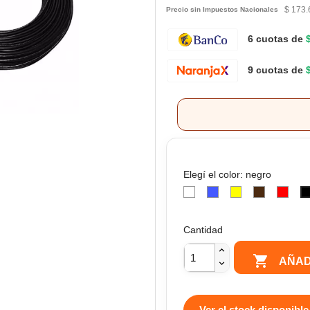
$ 173.
Precio sin Impuestos Nacionales
6 cuotas de
9 cuotas de
Elegí el color: negro
Blanco
Celeste
Verde
Marron
Rojo
/
Amarillo
Cantidad

AÑAD
Ver el stock disponible