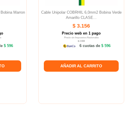
 Bobina Marron
Cable Unipolar COBRHIL 6,0mm2 Bobina Verde
Amarillo CLASE...
$ 3.156
go
Precio web en 1 pago
s
Precio sin Impuestos Nacionales
$ 2.608
de
$ 596
6 cuotas de
$ 596
TO
AÑADIR AL CARRITO