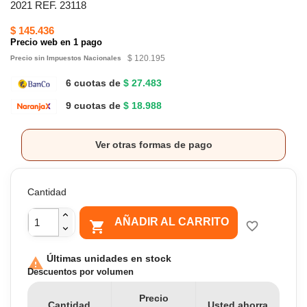
2021 REF. 23118
$ 145.436
Precio web en 1 pago
$ 120.195
Precio sin Impuestos Nacionales
6 cuotas de
$ 27.483
9 cuotas de
$ 18.988
Ver otras formas de pago
Cantidad
AÑADIR AL CARRITO

favorite_border
Últimas unidades en stock

Descuentos por volumen
Precio
Cantidad
Usted ahorra