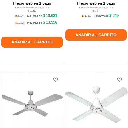
Precio web en 1 pago
Precio web en 1 pago
Precio sin Impuestos Nacionales
Precio sin Impuestos Nacionales
$ 85.810
$ 1.487
$ 19.621
$ 340
6 cuotas de
6 cuotas de
$ 13.556
9 cuotas de
AÑADIR AL CARRITO
AÑADIR AL CARRITO
favorite_border
favorite_border