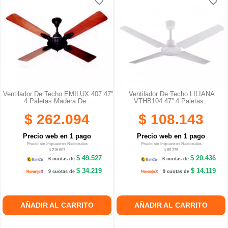
favorite_border
favorite_border
Ventilador De Techo EMILUX 407 47''
Ventilador De Techo LILIANA
4 Paletas Madera De...
VTHB104 47'' 4 Paletas...
$ 262.094
$ 108.143
Precio web en 1 pago
Precio web en 1 pago
Precio sin Impuestos Nacionales
Precio sin Impuestos Nacionales
$ 216.607
$ 89.375
$ 49.527
$ 20.436
6 cuotas de
6 cuotas de
$ 34.219
$ 14.119
9 cuotas de
9 cuotas de
AÑADIR AL CARRITO
AÑADIR AL CARRITO