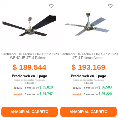
favorite_border
favorite_border
Ventilador De Techo CONDOR VT120
Ventilador De Techo CONDOR VT120
WENGUE 47'' 4 Paletas...
47'' 4 Paletas Acero...
$ 189.544
$ 193.169
Precio web en 1 pago
Precio web en 1 pago
Precio sin Impuestos Nacionales
Precio sin Impuestos Nacionales
$ 156.648
$ 159.644
$ 35.818
$ 36.503
6 cuotas de
6 cuotas de
$ 24.747
$ 25.220
9 cuotas de
9 cuotas de
AÑADIR AL CARRITO
AÑADIR AL CARRITO