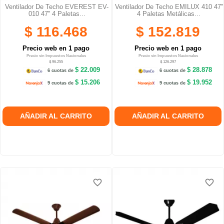
Ventilador De Techo EVEREST EV-
Ventilador De Techo EMILUX 410 47''
010 47'' 4 Paletas...
4 Paletas Metálicas...
$ 116.468
$ 152.819
Precio web en 1 pago
Precio web en 1 pago
Precio sin Impuestos Nacionales
Precio sin Impuestos Nacionales
$ 96.255
$ 126.297
$ 22.009
$ 28.878
6 cuotas de
6 cuotas de
$ 15.206
$ 19.952
9 cuotas de
9 cuotas de
AÑADIR AL CARRITO
AÑADIR AL CARRITO
favorite_border
favorite_border