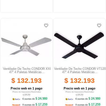
favorite_border
favorite_border
Ventilador De Techo CONDOR XXI
Ventilador De Techo CONDOR VT120
47'' 4 Paletas Metálicas...
47'' 4 Paletas Metálicas...
$ 132.193
$ 132.193
Precio web en 1 pago
Precio web en 1 pago
Precio sin Impuestos Nacionales
Precio sin Impuestos Nacionales
$ 109.250
$ 109.250
$ 24.980
$ 24.980
6 cuotas de
6 cuotas de
$ 17.259
$ 17.259
9 cuotas de
9 cuotas de