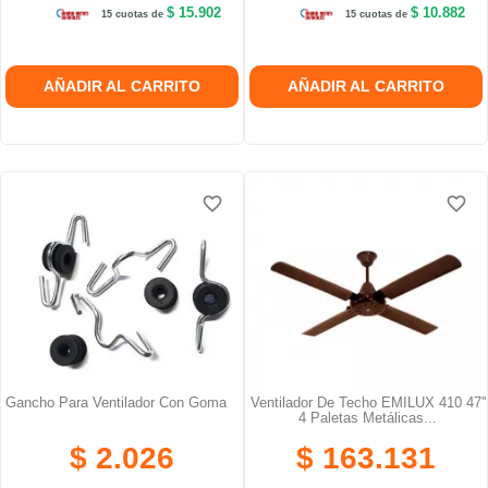
$ 15.902
$ 10.882
15 cuotas de
15 cuotas de
AÑADIR AL CARRITO
AÑADIR AL CARRITO
favorite_border
favorite_border
Gancho Para Ventilador Con Goma
Ventilador De Techo EMILUX 410 47''
4 Paletas Metálicas...
$ 2.026
$ 163.131