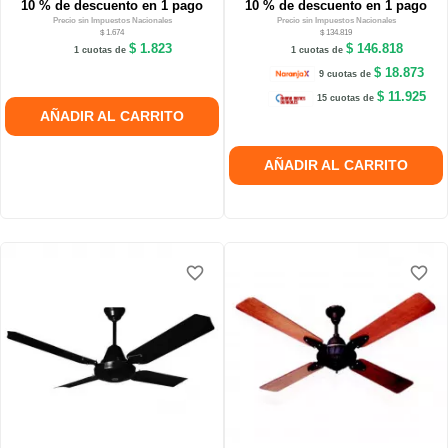
10 % de descuento en 1 pago
10 % de descuento en 1 pago
Precio sin Impuestos Nacionales
Precio sin Impuestos Nacionales
$ 1.674
$ 134.819
$ 1.823
$ 146.818
1 cuotas de
1 cuotas de
$ 18.873
9 cuotas de
$ 11.925
15 cuotas de
AÑADIR AL CARRITO
AÑADIR AL CARRITO
favorite_border
favorite_border