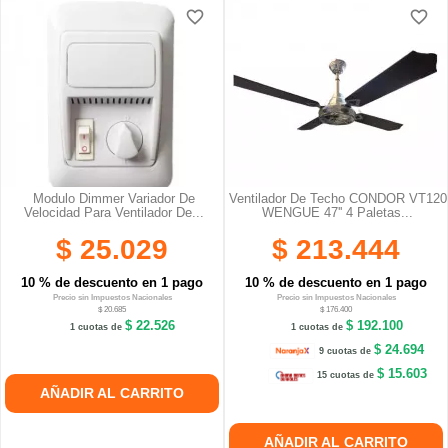
favorite_border
favorite_border
Modulo Dimmer Variador De
Ventilador De Techo CONDOR VT120
Velocidad Para Ventilador De...
WENGUE 47'' 4 Paletas...
$ 25.029
$ 213.444
10 % de descuento en 1 pago
10 % de descuento en 1 pago
Precio sin Impuestos Nacionales
Precio sin Impuestos Nacionales
$ 20.685
$ 176.400
$ 22.526
$ 192.100
1 cuotas de
1 cuotas de
$ 24.694
9 cuotas de
$ 15.603
15 cuotas de
AÑADIR AL CARRITO
AÑADIR AL CARRITO