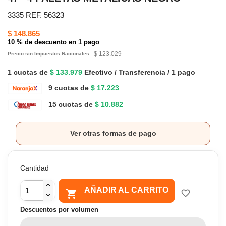
3335 REF. 56323
$ 148.865
10 % de descuento en 1 pago
$ 123.029
Precio sin Impuestos Nacionales
1 cuotas de
$ 133.979
Efectivo / Transferencia / 1 pago
9 cuotas de
$ 17.223
15 cuotas de
$ 10.882
Ver otras formas de pago
Cantidad
AÑADIR AL CARRITO

favorite_border
Descuentos por volumen