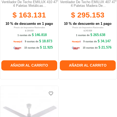
Ventilador De Techo EMILUX 410 47''
Ventilador De Techo EMILUX 407 47''
4 Paletas Metálicas...
4 Paletas Madera De...
$ 163.131
$ 295.153
10 % de descuento en 1 pago
10 % de descuento en 1 pago
Precio sin Impuestos Nacionales
Precio sin Impuestos Nacionales
$ 134.819
$ 243.928
$ 146.818
$ 265.638
1 cuotas de
1 cuotas de
$ 18.873
$ 34.147
9 cuotas de
9 cuotas de
$ 11.925
$ 21.576
15 cuotas de
15 cuotas de
AÑADIR AL CARRITO
AÑADIR AL CARRITO
favorite_border