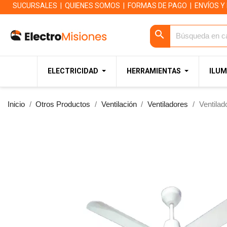
SUCURSALES
|
QUIENES SOMOS
|
FORMAS DE PAGO
|
ENVÍOS Y
search
ELECTRICIDAD
HERRAMIENTAS
ILUM
Inicio
Otros Productos
Ventilación
Ventiladores
Ventilad