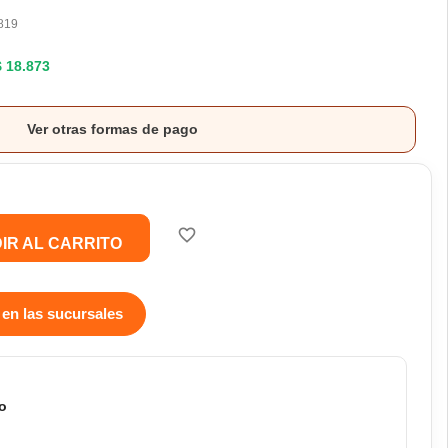
819
$ 18.873
Ver otras formas de pago
favorite_border
IR AL CARRITO
 en las sucursales
o