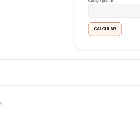
Codigo postal
CALCULAR
o