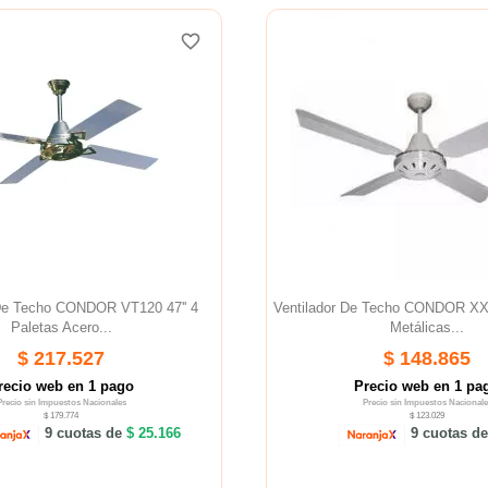
favorite_border
 De Techo CONDOR VT120 47'' 4
Ventilador De Techo CONDOR XXI 
Paletas Acero...
Metálicas...
$ 217.527
$ 148.865
recio web en 1 pago
Precio web en 1 pa
Precio sin Impuestos Nacionales
Precio sin Impuestos Nacionale
$ 179.774
$ 123.029
9 cuotas de
$ 25.166
9 cuotas d