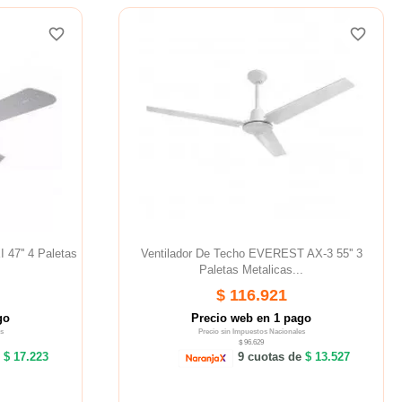
favorite_border
favorite_border
47'' 4 Paletas
Ventilador De Techo EVEREST AX-3 55'' 3
Paletas Metalicas...
$ 116.921
go
Precio web en 1 pago
s
Precio sin Impuestos Nacionales
$ 96.629
e
$ 17.223
9 cuotas de
$ 13.527