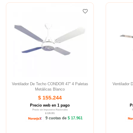
favorite_border
Ventilador De Techo CONDOR 47'' 4 Paletas
Ventilador
Metálicas Blanco
$ 155.244
Precio web en 1 pago
P
Precio sin Impuestos Nacionales
$ 128.301
9 cuotas de
$ 17.961