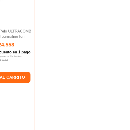
e Pelo ULTRACOMB
Tourmaline Ion
24.558
cuento en 1 pago
Impuestos Nacionales
$ 20.296
 AL CARRITO