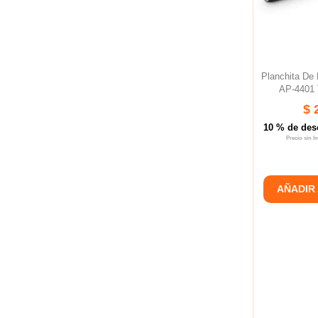
Planchita D
AP-4401 
$ 
10 % de des
Precio sin 
AÑADIR