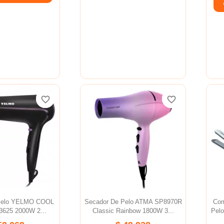
favorite_border
favorite_border
favorite_border
favorite_border
Pelo YELMO COOL
Secador De Pelo ATMA SP8970R
Com
625 2000W 2...
Classic Rainbow 1800W 3...
Pel