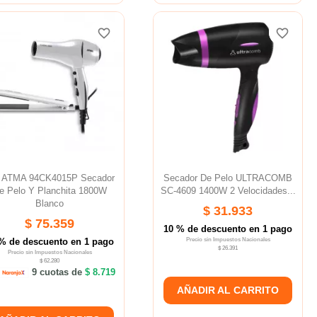
favorite_border
favorite_border
favorite_border
favorite_border
 ATMA 94CK4015P Secador
Secador De Pelo ULTRACOMB
e Pelo Y Planchita 1800W
SC-4609 1400W 2 Velocidades...
Blanco
$ 31.933
$ 75.359
10 % de descuento en 1 pago
% de descuento en 1 pago
Precio sin Impuestos Nacionales
$ 26.391
Precio sin Impuestos Nacionales
$ 62.280
9 cuotas de
$ 8.719
AÑADIR AL CARRITO