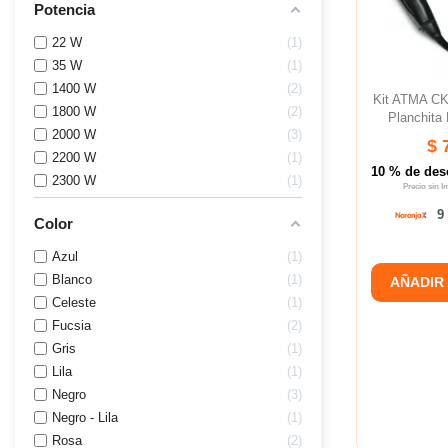
Potencia
22 W
1
35 W
1
1400 W
2
Kit ATMA C
1800 W
2
Planchita
2000 W
3
$ 
2200 W
1
10 % de des
2300 W
1
Precio sin 
9 
Color
Azul
1
Blanco
1
AÑADIR
Celeste
1
Fucsia
2
Gris
1
Lila
1
Negro
3
Negro - Lila
1
Rosa
2