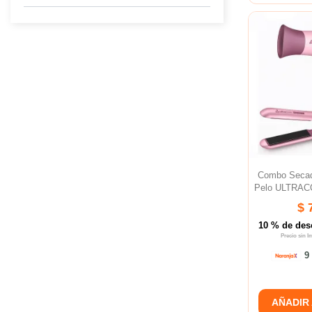
Combo Secad
Pelo ULTRAC
$ 
10 % de des
Precio sin 
9 
AÑADIR