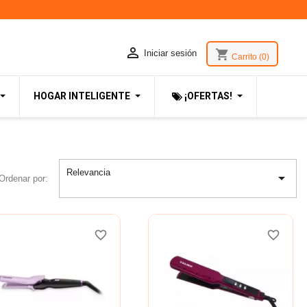

shopping_cart
Iniciar sesión
Carrito
(0)
HOGAR INTELIGENTE
¡OFERTAS!
Relevancia

Ordenar por:
favorite_border
favorite_border
favorite_border
favorite_border