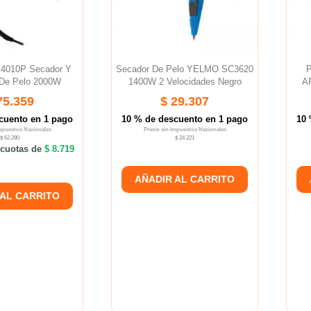
K4010P Secador Y
Secador De Pelo YELMO SC3620
P
 De Pelo 2000W
1400W 2 Velocidades Negro
AP
75.359
$ 29.307
cuento en 1 pago
10 % de descuento en 1 pago
10 
Impuestos Nacionales
Precio sin Impuestos Nacionales
$ 62.280
$ 24.221
cuotas de
$ 8.719
AÑADIR AL CARRITO
 AL CARRITO