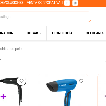
 DEVOLUCIONES
|
VENTA CORPORATIVA
|
INACIÓN
HOGAR
TECNOLOGÍA
CELULARES
chitas de pelo
s.
favorite_border
favorite_border
favorite_border
favorite_border