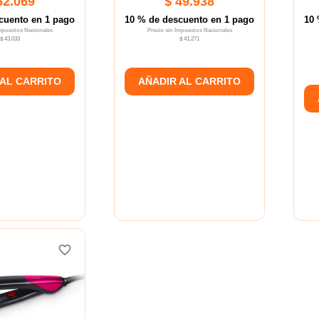
52.069
$ 49.938
cuento en 1 pago
10 % de descuento en 1 pago
10 
Impuestos Nacionales
Precio sin Impuestos Nacionales
$ 43.033
$ 41.271
 AL CARRITO
AÑADIR AL CARRITO
favorite_border
favorite_border