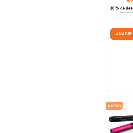
$ 
10 % de des
Precio sin 
AÑADIR
NUEVO