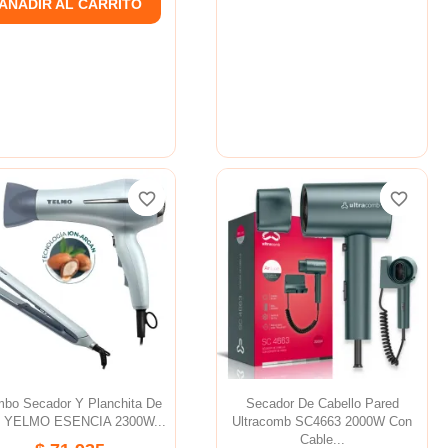
AÑADIR AL CARRITO
favorite_border
favorite_border
favorite_border
favorite_border
bo Secador Y Planchita De
Secador De Cabello Pared
o YELMO ESENCIA 2300W...
Ultracomb SC4663 2000W Con
Cable...