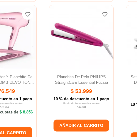
favorite_border
favorite_border
favorite_border
favorite_border
or Y Planchita De
Planchita De Pelo PHILIPS
Set
OMB DEVOTION...
StraightCare Essential Fucsia
D
76.549
$ 53.999
cuento en 1 pago
10 % de descuento en 1 pago
Impuestos Nacionales
Precio sin Impuestos Nacionales
10 
$ 63.264
$ 44.628
cuotas de
$ 8.856
AÑADIR AL CARRITO
 AL CARRITO