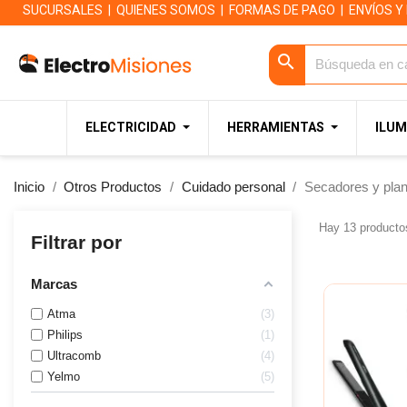
SUCURSALES
|
QUIENES SOMOS
|
FORMAS DE PAGO
|
ENVÍOS Y
search
ELECTRICIDAD
HERRAMIENTAS
ILUM
Inicio
Otros Productos
Cuidado personal
Secadores y plan
Hay 13 producto
Filtrar por
Marcas
Atma
3
Philips
1
Ultracomb
4
Yelmo
5